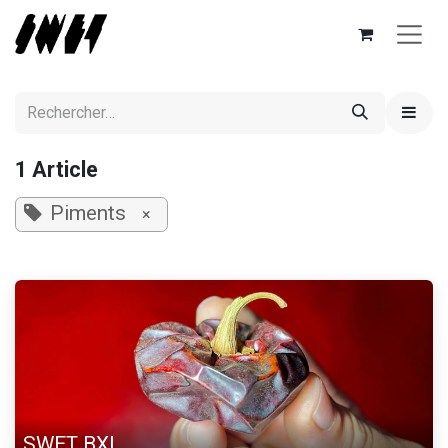
Se rendre au contenu
1 Article
Piments
×
SWET BXL