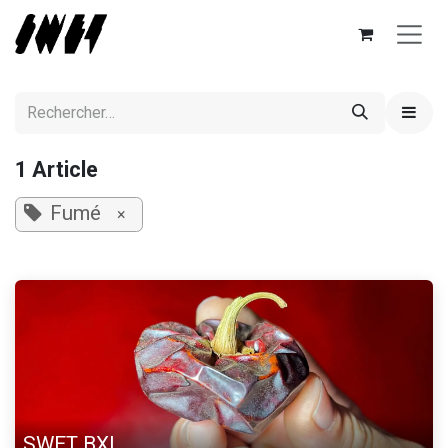
Se rendre au contenu
1 Article
Fumé
×
SWET BXL