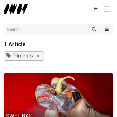
Skip to Content
1 Article
Piments
×
SWET BXL