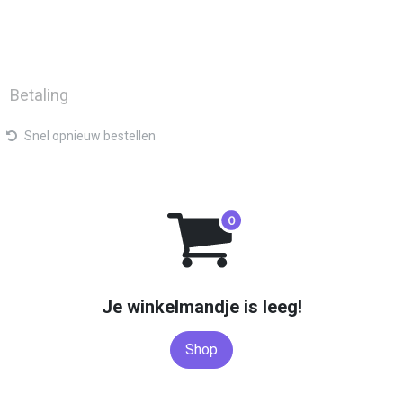
tact
B2C-website
Betaling
Snel opnieuw bestellen
Je winkelmandje is leeg!
Shop