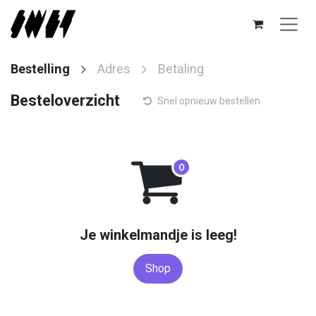
Overslaan naar inhoud
Bestelling
Adres
Betaling
Besteloverzicht
Snel opnieuw bestellen
Je winkelmandje is leeg!
Shop